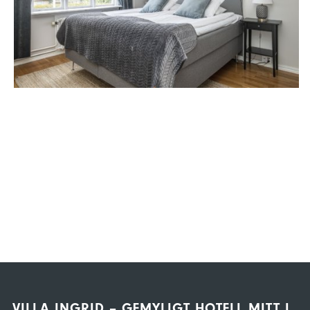
VILLA INGRID – GEMYLIGT HOTELL MITT I