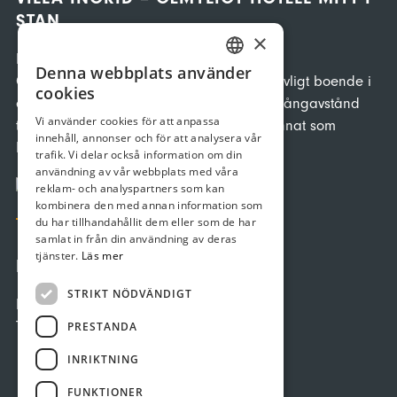
STAN
×
Hotell i centrala Borgholm. Här erbjuds
Denna webbplats använder
SWEDISH
Ölandsbesökaren ett charmigt och hemtrevligt boende i
cookies
ett lugnt läge men ändå med behagligt gångavstånd
GERMAN
Vi använder cookies för att anpassa
till restauranger, hamnen, bad, och allt annat som
innehåll, annonser och för att analysera vår
ENGLISH
Borgholm kan erbjuda på.
trafik. Vi delar också information om din
användning av vår webbplats med våra
reklam- och analyspartners som kan
kombinera den med annan information som
du har tillhandahållit dem eller som de har
samlat in från din användning av deras
tjänster.
Läs mer
KONTAKT
STRIKT NÖDVÄNDIGT
Hantverkaregatan 6 387 31 BORGHOLM
Tel: 0485-109 23
PRESTANDA
info@villaingrid.se
INRIKTNING
FUNKTIONER