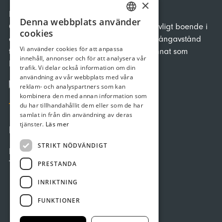
×
Hotell i centrala Borgholm. Här erbjuds
Denna webbplats använder
SWEDISH
Ölandsbesökaren ett charmigt och hemtrevligt boende i
cookies
ett lugnt läge men ändå med behagligt gångavstånd
GERMAN
Vi använder cookies för att anpassa
till restauranger, hamnen, bad, och allt annat som
innehåll, annonser och för att analysera vår
ENGLISH
Borgholm kan erbjuda på.
trafik. Vi delar också information om din
användning av vår webbplats med våra
reklam- och analyspartners som kan
kombinera den med annan information som
du har tillhandahållit dem eller som de har
samlat in från din användning av deras
tjänster.
Läs mer
KONTAKT
STRIKT NÖDVÄNDIGT
Hantverkaregatan 6 387 31 BORGHOLM
Tel: 0485-109 23
PRESTANDA
info@villaingrid.se
INRIKTNING
FUNKTIONER