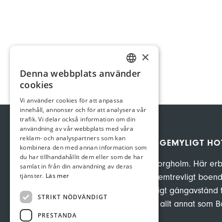
×
Denna webbplats använder
SWEDISH
cookies
GERMAN
Vi använder cookies för att anpassa
innehåll, annonser och för att analysera vår
ENGLISH
trafik. Vi delar också information om din
användning av vår webbplats med våra
reklam- och analyspartners som kan
VILLA INGRID – GEMYLIGT HOT
kombinera den med annan information som
du har tillhandahållit dem eller som de har
Hotell i centrala Borgholm. Här e
samlat in från din användning av deras
tjänster.
Läs mer
ett charmigt och hemtrevligt boend
ändå med behagligt gångavstånd ti
STRIKT NÖDVÄNDIGT
hamnen, bad, och allt annat som 
PRESTANDA
på.