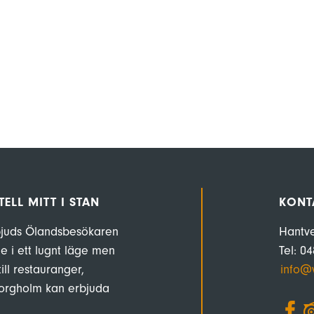
ELL MITT I STAN
KONT
rbjuds Ölandsbesökaren
Hantv
e i ett lugnt läge men
Tel: 0
ll restauranger,
info@v
Borgholm kan erbjuda